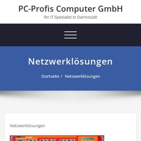
Skip
PC-Profis Computer GmbH
to
content
Ihr IT Spezialist in Darmstadt
Toggle navigation
Netzwerklösungen
Startseite
Netzwerklösungen
Netzwerklösungen